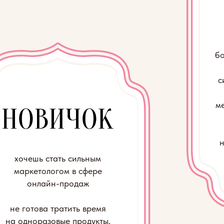
писали 
не получается
1-3 млн 
чешь стать сильным
ркетологом в сфере
онлайн-продаж
отова тратить время
дноразовые продукты,
дающие понимания
системы в целом
 профессию, которая
зависит от трендов и
ет актуальна всегда