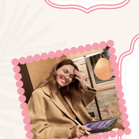
хо
ма
не г
на о
не 
ищешь
не 
буд