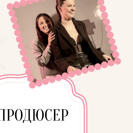
ыстраивать
е партнерства
 экспертами
крупные проекты
твия пошаговой
ж в любой нише
, чтобы эксперты