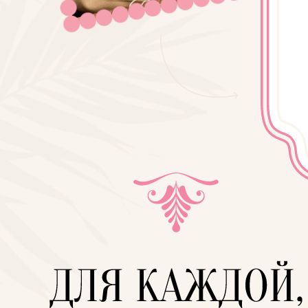
превратить блог в системный бизнес,
в котором ты один раз ставишь на
рельсы систему, которая дальше
стабильно приносит заявки и оплаты