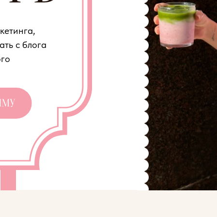
а,
блога