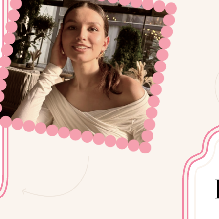
хочешь в
долгосрочны
с сильными
боишься брать 
из-за отсутс
системы прода
мечтаешь о том