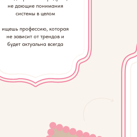
хоче
кадром
го
отве
пони
сможе
систему 