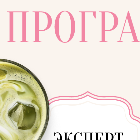
хочешь ежемесячно получать
деньги с продаж своих
продуктов