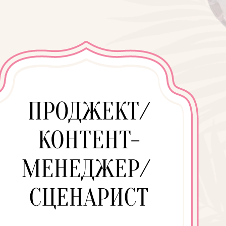
шь уйти от работы «за
» и начать проявляться
това брать больше
тственности и строить
партнерства
маешь, что сейчас не
шь выстроить клиенту
регулярных продаж в блоге